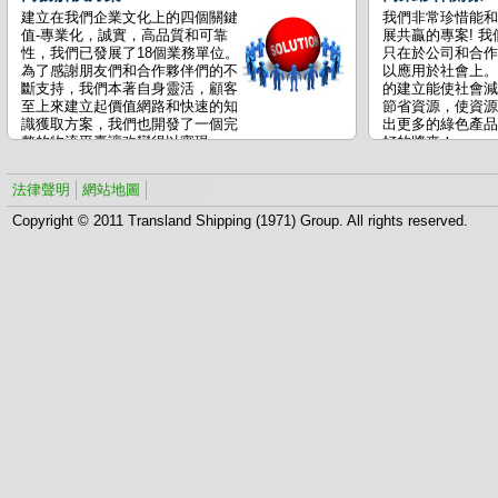
建立在我們企業文化上的四個關鍵
我們非常珍惜能和
值-專業化，誠實，高品質和可靠
展共贏的專案! 我
性，我們已發展了18個業務單位。
只在於公司和合作
為了感謝朋友們和合作夥伴們的不
以應用於社會上。
斷支持，我們本著自身靈活，顧客
的建立能使社會減
至上來建立起價值網路和快速的知
節省資源，使資源
識獲取方案，我們也開發了一個完
出更多的綠色產品
整的物流平臺讓改變得以實現。
好的將來！
我們的座右銘是 “客戶的成功就是
我們的成功”！
法律聲明
網站地圖
產品攝影
Copyright © 2011 Transland Shipping (1971) Group. All rights reserved.